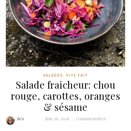
,
SALADES
VITE FAIT
Salade fraicheur: chou
rouge, carottes, oranges
& sésame
juin 26, 2026
/
5 commentaires
Béa