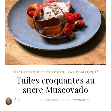
,
BISCUITS ET PETITS FOURS
PAS COMPLIQUÉ
Tuiles croquantes au
sucre Muscovado
mai 28, 2025
/
2 commentaires
Béa