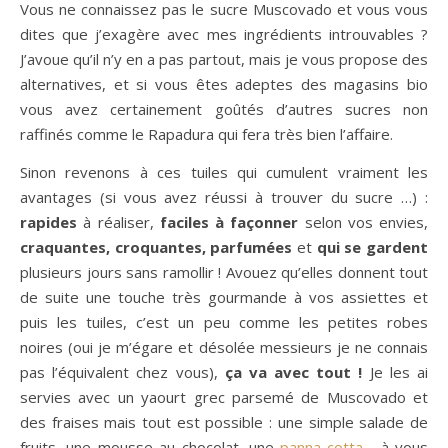
Vous ne connaissez pas le sucre Muscovado et vous vous
dites que j’exagère avec mes ingrédients introuvables ?
J’avoue qu’il n’y en a pas partout, mais je vous propose des
alternatives, et si vous êtes adeptes des magasins bio
vous avez certainement goûtés d’autres sucres non
raffinés comme le Rapadura qui fera très bien l’affaire.
Sinon revenons à ces tuiles qui cumulent vraiment les
avantages (si vous avez réussi à trouver du sucre …) :
rapides
à réaliser,
faciles à façonner
selon vos envies,
craquantes, croquantes, parfumées
et
qui se gardent
plusieurs jours sans ramollir ! Avouez qu’elles donnent tout
de suite une touche très gourmande à vos assiettes et
puis les tuiles, c’est un peu comme les petites robes
noires (oui je m’égare et désolée messieurs je ne connais
pas l’équivalent chez vous),
ça va avec tout !
Je les ai
servies avec un yaourt grec parsemé de Muscovado et
des fraises mais tout est possible : une simple salade de
fruits, une mousse au chocolat, une
panna-cotta
… à vous