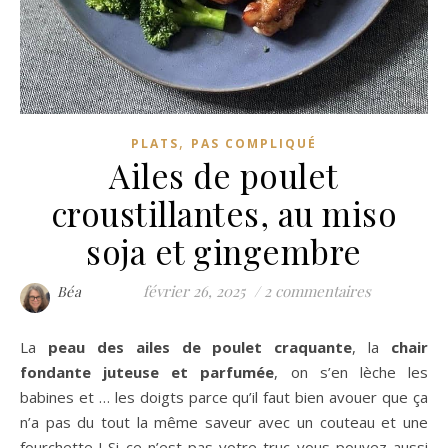
,
PLATS
PAS COMPLIQUÉ
Ailes de poulet
croustillantes, au miso
soja et gingembre
février 26, 2025
/
2 commentaires
Béa
La
peau des ailes de poulet craquante
, la
chair
fondante juteuse et parfumée
, on s’en lèche les
babines et … les doigts parce qu’il faut bien avouer que ça
n’a pas du tout la même saveur avec un couteau et une
fourchette ! Si ce n’est pas votre truc vous pouvez aussi