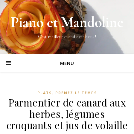
Piano et Mandoline
C'est meilleur quand c'est beau !
MENU
,
PLATS
PRENEZ LE TEMPS
Parmentier de canard aux
herbes, légumes
croquants et jus de volaille