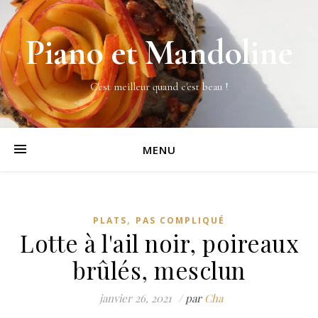
Piano et Mandoline
C'est meilleur quand c'est beau !
MENU
,
PLATS
PAS COMPLIQUÉ
Lotte à l'ail noir, poireaux
brûlés, mesclun
janvier 26, 2021
/
par
Cha