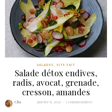
,
SALADES
VITE FAIT
Salade détox endives,
radis, avocat, grenade,
cresson, amandes
janvier 6, 2021
/
5 commentaires
Cha