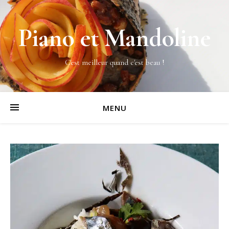
Piano et Mandoline
C'est meilleur quand c'est beau !
MENU