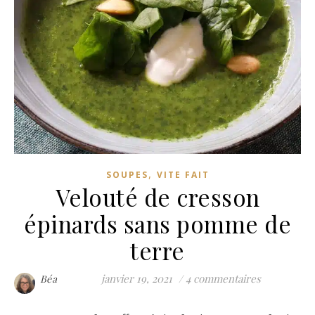
,
SOUPES
VITE FAIT
Velouté de cresson
épinards sans pomme de
terre
janvier 19, 2021
/
4 commentaires
Béa