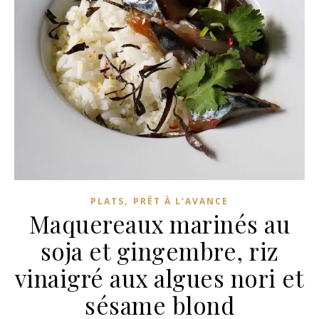
,
PLATS
PRÊT À L'AVANCE
Maquereaux marinés au
soja et gingembre, riz
vinaigré aux algues nori et
sésame blond