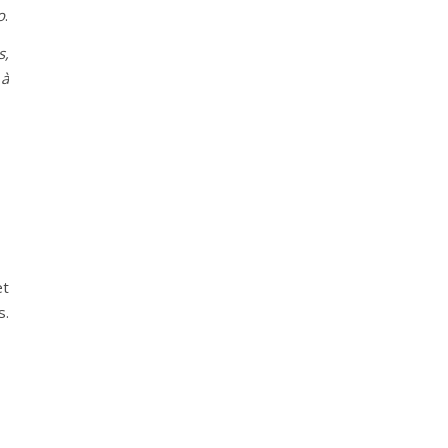
o
.
s,
 à
et
s.