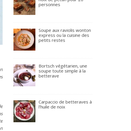
personnes
Soupe aux raviolis wonton
express ou la cuisine des
petits restes
Bortsch végétarien, une
un
soupe toute simple à la
betterave
es
Carpaccio de betteraves à
de
l’huile de noix
ns
te
on