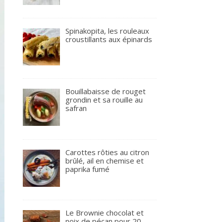
Spinakopita, les rouleaux
croustillants aux épinards
Bouillabaisse de rouget
grondin et sa rouille au
safran
Carottes rôties au citron
brûlé, ail en chemise et
paprika fumé
Le Brownie chocolat et
noix de pécan pour 20