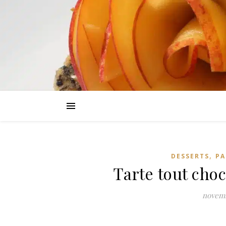
,
DESSERTS
PA
Tarte tout cho
novemb