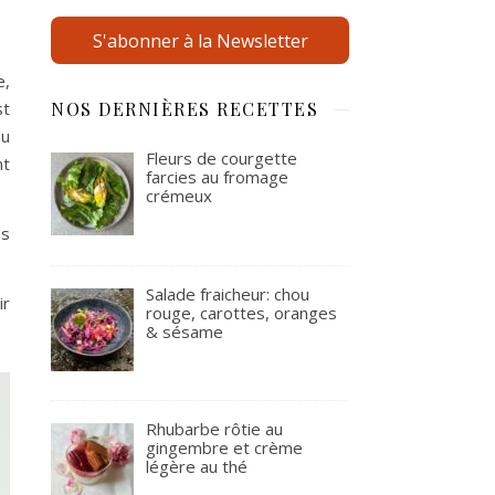
S'abonner à la Newsletter
e,
st
NOS DERNIÈRES RECETTES
du
Fleurs de courgette
nt
farcies au fromage
crémeux
es
Salade fraicheur: chou
ir
rouge, carottes, oranges
& sésame
Rhubarbe rôtie au
gingembre et crème
légère au thé