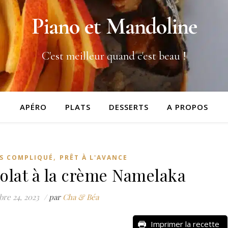
Piano et Mandoline
C'est meilleur quand c'est beau !
APÉRO
PLATS
DESSERTS
A PROPOS
,
S COMPLIQUÉ
PRÊT À L'AVANCE
colat à la crème Namelaka
re 24, 2023
/
par
Cha & Béa
Imprimer la recette