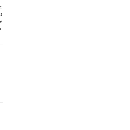
ci
es
de
te