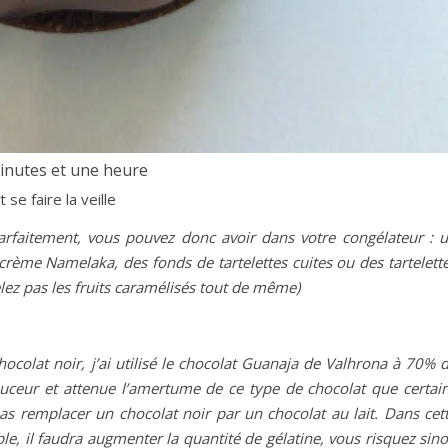
inutes et une heure
e faire la veille
arfaitement, vous pouvez donc avoir dans votre congélateur : 
rème Namelaka, des fonds de tartelettes cuites ou des tartelett
gelez pas les fruits caramélisés tout de même)
ocolat noir, j’ai utilisé le chocolat Guanaja de Valhrona à 70% 
ouceur et attenue l’amertume de ce type de chocolat que certai
as remplacer un chocolat noir par un chocolat au lait. Dans cet
ble, il faudra augmenter la quantité de gélatine, vous risquez sin