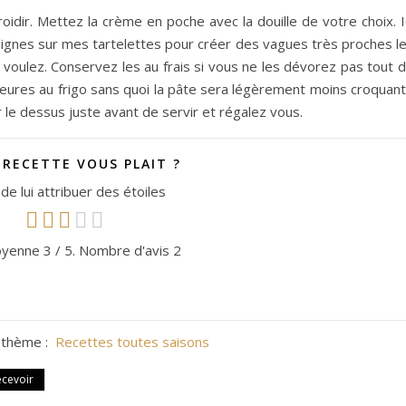
froidir. Mettez la crème en poche avec la douille de votre choix. I
eurs lignes sur mes tartelettes pour créer des vagues très proches l
 voulez. Conservez les au frais si vous ne les dévorez pas tout 
eures au frigo sans quoi la pâte sera légèrement moins croquan
e dessus juste avant de servir et régalez vous.
 RECETTE VOUS PLAIT ?
de lui attribuer des étoiles
oyenne
3
/ 5. Nombre d'avis
2
 thème :
Recettes toutes saisons
ecevoir