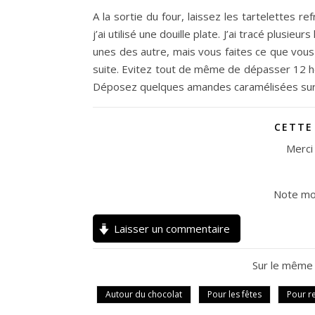
A la sortie du four, laissez les tartelettes re
j’ai utilisé une douille plate. J’ai tracé plusi
unes des autre, mais vous faites ce que vous
suite. Evitez tout de même de dépasser 12 h
Déposez quelques amandes caramélisées sur l
CETTE
Merci 
Note m
Laisser un commentaire
Sur le même
Autour du chocolat
Pour les fêtes
Pour r