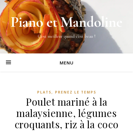
Piano et Mandoline
C'est meilleur quand c'est beau !
MENU
,
PLATS
PRENEZ LE TEMPS
Poulet mariné à la
malaysienne, légumes
croquants, riz à la coco