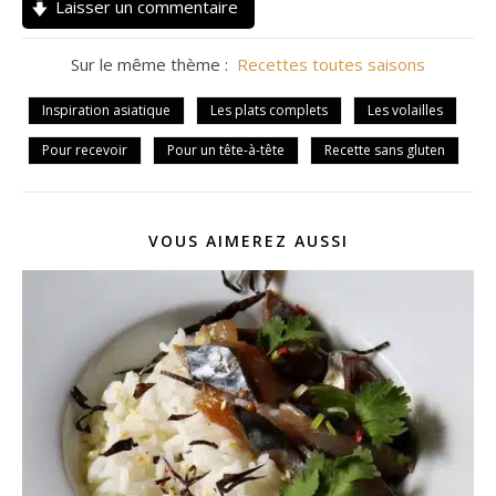
Laisser un commentaire
Sur le même thème :
Recettes toutes saisons
Inspiration asiatique
Les plats complets
Les volailles
Pour recevoir
Pour un tête-à-tête
Recette sans gluten
VOUS AIMEREZ AUSSI