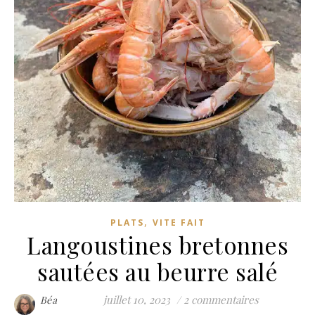
,
PLATS
VITE FAIT
Langoustines bretonnes
sautées au beurre salé
juillet 10, 2023
/
2 commentaires
Béa