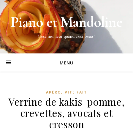
Piano et Mandoline
C'est meilleur quand c'est beau !
MENU
,
APÉRO
VITE FAIT
Verrine de kakis-pomme,
crevettes, avocats et
cresson