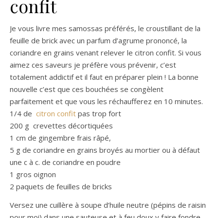
confit
Je vous livre mes samossas préférés, le croustillant de la
feuille de brick avec un parfum d’agrume prononcé, la
coriandre en grains venant relever le citron confit. Si vous
aimez ces saveurs je préfère vous prévenir, c’est
totalement addictif et il faut en préparer plein ! La bonne
nouvelle c’est que ces bouchées se congèlent
parfaitement et que vous les réchaufferez en 10 minutes.
1/4 de
citron confit
pas trop fort
200 g crevettes décortiquées
1 cm de gingembre frais râpé,
5 g de coriandre en grains broyés au mortier ou à défaut
une c à c. de coriandre en poudre
1 gros oignon
2 paquets de feuilles de bricks
Versez une cuillère à soupe d’huile neutre (pépins de raisin
pour moi) dans une sauteuse et à feu doux y faire fondre