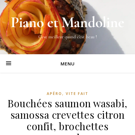
Piano et Mandoline
C'est meilleur quand c'est beau !
MENU
,
APÉRO
VITE FAIT
Bouchées saumon wasabi,
samossa crevettes citron
confit, brochettes