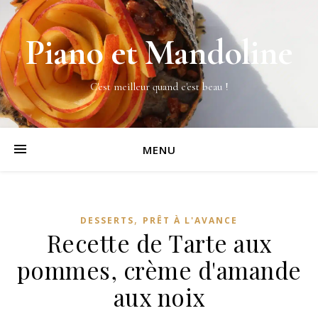
Piano et Mandoline
C'est meilleur quand c'est beau !
MENU
,
DESSERTS
PRÊT À L'AVANCE
Recette de Tarte aux
pommes, crème d'amande
aux noix