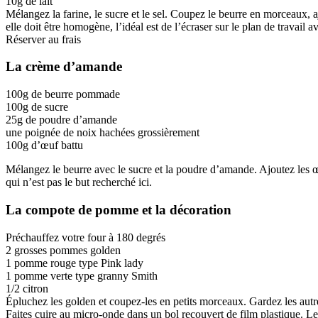
10g de lait
Mélangez la farine, le sucre et le sel. Coupez le beurre en morceaux, a
elle doit être homogène, l’idéal est de l’écraser sur le plan de travail
Réserver au frais
La crème d’amande
100g de beurre pommade
100g de sucre
25g de poudre d’amande
une poignée de noix hachées grossièrement
100g d’œuf battu
Mélangez le beurre avec le sucre et la poudre d’amande. Ajoutez les œu
qui n’est pas le but recherché ici.
La compote de pomme et la décoration
Préchauffez votre four à 180 degrés
2 grosses pommes golden
1 pomme rouge type Pink lady
1 pomme verte type granny Smith
1/2 citron
Épluchez les golden et coupez-les en petits morceaux. Gardez les autr
Faites cuire au micro-onde dans un bol recouvert de film plastique. Le 