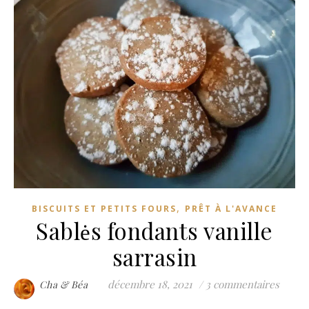
,
BISCUITS ET PETITS FOURS
PRÊT À L'AVANCE
Sablės fondants vanille
sarrasin
décembre 18, 2021
/
3 commentaires
Cha & Béa