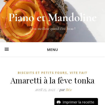
Piano et Mandoline
C'est meilleur quand c'est beau !
MENU
,
BISCUITS ET PETITS FOURS
VITE FAIT
Amaretti à la fève tonka
avril 25, 2022
/
par
Béa
Imprimer la recette