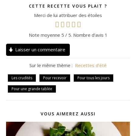
CETTE RECETTE VOUS PLAIT ?
Merci de lui attribuer des étoiles
Note moyenne
5
/ 5. Nombre d'avis
1
Laisser un commentaire
Sur le même thème :
Recettes d'été
Les crudités
Pour recevoir
Pour tous les jours
Pour une grande tablée
VOUS AIMEREZ AUSSI