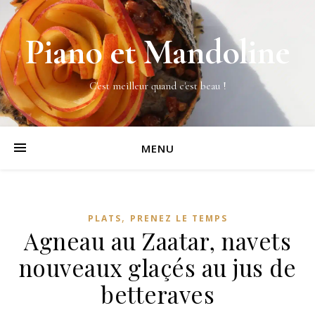
Piano et Mandoline
C'est meilleur quand c'est beau !
MENU
,
PLATS
PRENEZ LE TEMPS
Agneau au Zaatar, navets
nouveaux glaçés au jus de
betteraves