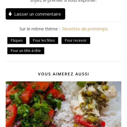
Soyez le premier à vous exprimer.
Laisser un commentaire
Sur le même thème :
Recettes de printemps
Pâques
Pour les fêtes
Pour recevoir
Pour un tête-à-tête
VOUS AIMEREZ AUSSI