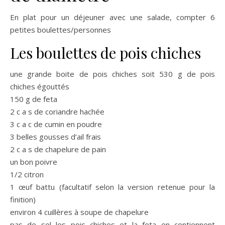
En plat pour un déjeuner avec une salade, compter 6
petites boulettes/personnes
Les boulettes de pois chiches
une grande boite de pois chiches soit 530 g de pois
chiches égouttés
150 g de feta
2 c a s de coriandre hachée
3 c a c de cumin en poudre
3 belles gousses d’ail frais
2 c a s de chapelure de pain
un bon poivre
1/2 citron
1 œuf battu (facultatif selon la version retenue pour la
finition)
environ 4 cuillères à soupe de chapelure
pas de sel les pois chiches et la feta en contiennent