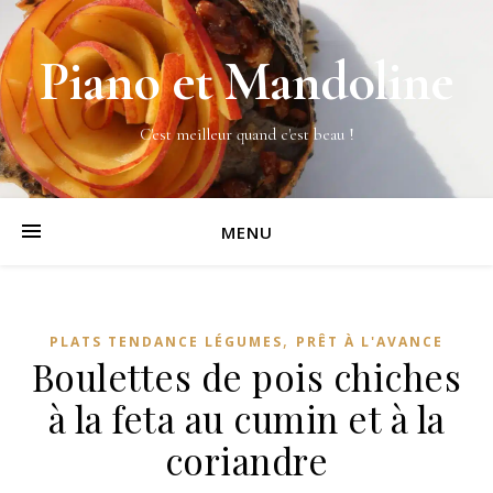
Piano et Mandoline
C'est meilleur quand c'est beau !
MENU
,
PLATS TENDANCE LÉGUMES
PRÊT À L'AVANCE
Boulettes de pois chiches
à la feta au cumin et à la
coriandre