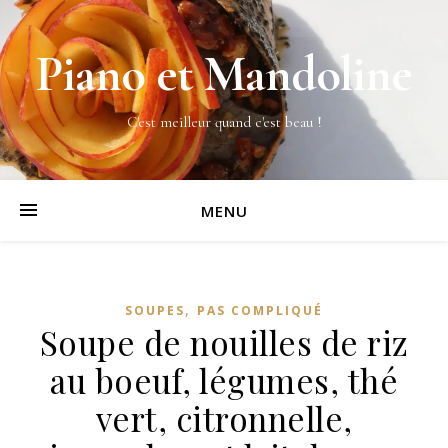
Piano et Mandoline
C'est meilleur quand c'est beau !
MENU
,
SOUPES
PAS COMPLIQUÉ
Soupe de nouilles de riz
au boeuf, légumes, thé
vert, citronnelle,