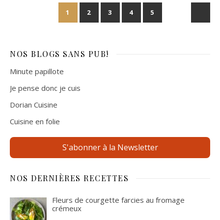
1
2
3
4
5
NOS BLOGS
SANS PUB!
Minute papillote
Je pense donc je cuis
Dorian Cuisine
Cuisine en folie
S'abonner à la Newsletter
NOS DERNIÈRES RECETTES
Fleurs de courgette farcies au fromage
crémeux