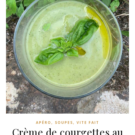
,
,
APÉRO
SOUPES
VITE FAIT
Crème de courgettes au