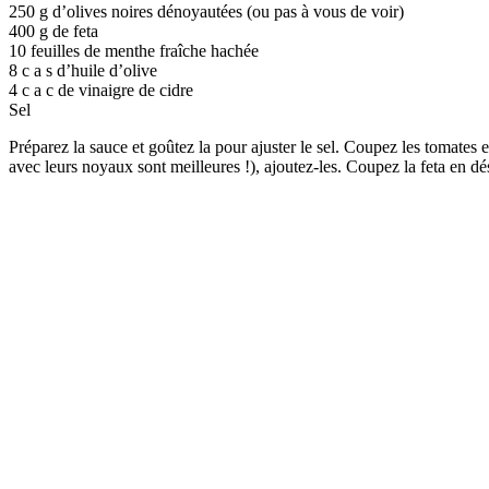
250 g d’olives noires dénoyautées (ou pas à vous de voir)
400 g de feta
10 feuilles de menthe fraîche hachée
8 c a s d’huile d’olive
4 c a c de vinaigre de cidre
Sel
Préparez la sauce et goûtez la pour ajuster le sel. Coupez les tomates 
avec leurs noyaux sont meilleures !), ajoutez-les. Coupez la feta en dé